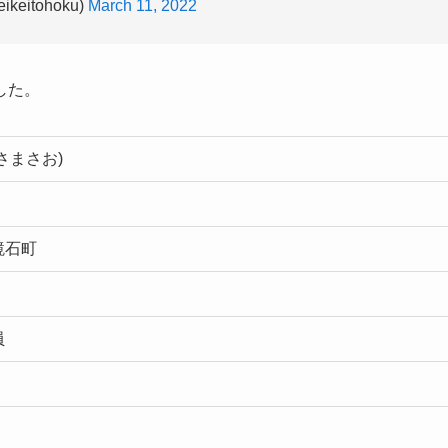
した。
さまさお)
鏡石町
員