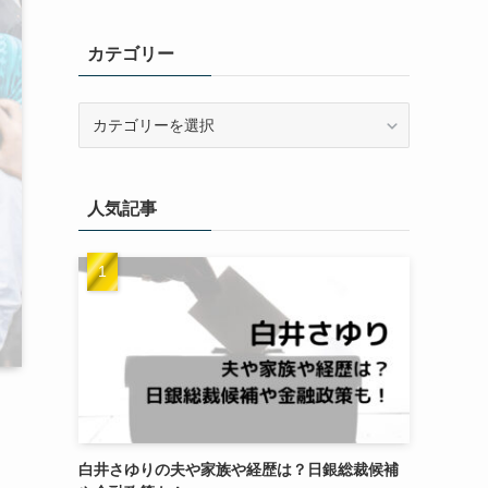
カテゴリー
カ
テ
ゴ
リ
人気記事
ー
白井さゆりの夫や家族や経歴は？日銀総裁候補