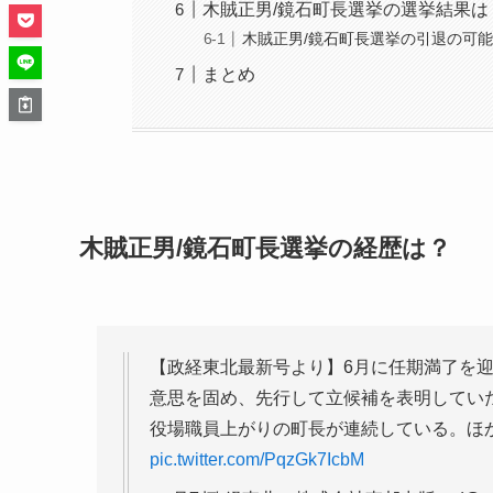
木賊正男/鏡石町長選挙の選挙結果は
木賊正男/鏡石町長選挙の引退の可
まとめ
木賊正男/鏡石町長選挙の経歴は？
【政経東北最新号より】6月に任期満了を
意思を固め、先行して立候補を表明してい
役場職員上がりの町長が連続している。ほ
pic.twitter.com/PqzGk7IcbM
— 月刊政経東北（株式会社東邦出版） (@seike