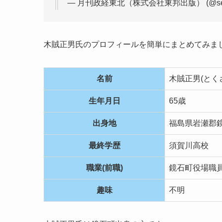
木賊正男氏のプロフィールを簡単にまとめてみま
名前
木賊正男(とく
生年月日
65歳
出身地
福島県岩瀬郡
最終学歴
須賀川高校
職業(前職)
鏡石町役場職
趣味
不明
木賊正男氏は鏡石町出身の方です。