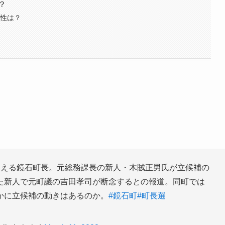
？
能性は？
迎える鏡石町長。元総務課長の新人・木賊正男氏が立候補の
た新人で元町議の吉田孝司が断念するとの報道。同町では
かに立候補の動きはあるのか。
#鏡石町
#町長選
itohoku)
March 11, 2022