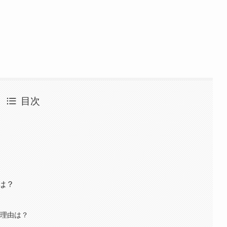
目次
は？
た理由は？