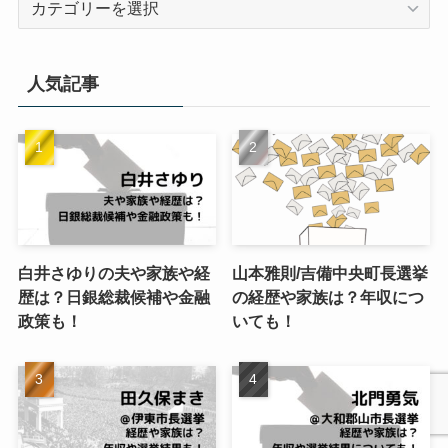
テ
ゴ
リ
人気記事
ー
白井さゆりの夫や家族や経
山本雅則/吉備中央町長選挙
歴は？日銀総裁候補や金融
の経歴や家族は？年収につ
政策も！
いても！