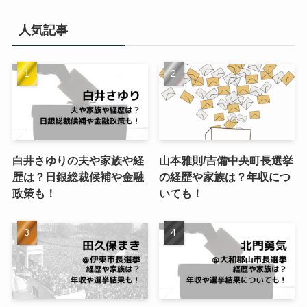
ゴ
リ
人気記事
ー
白井さゆりの夫や家族や経
山本雅則/吉備中央町長選挙
歴は？日銀総裁候補や金融
の経歴や家族は？年収につ
政策も！
いても！