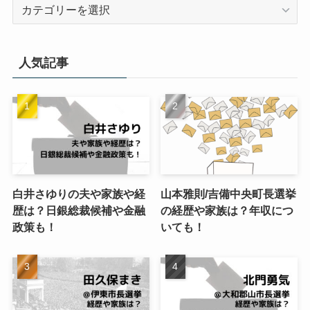
カ
テ
ゴ
リ
人気記事
ー
白井さゆりの夫や家族や経
山本雅則/吉備中央町長選挙
歴は？日銀総裁候補や金融
の経歴や家族は？年収につ
政策も！
いても！