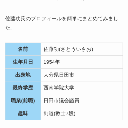
佐藤功氏のプロフィールを簡単にまとめてみまし
た。
名前
佐藤功(さとういさお)
生年月日
1954年
出身地
大分県日田市
最終学歴
西南学院大学
職業(前職)
日田市議会議員
趣味
剣道(教士7段)