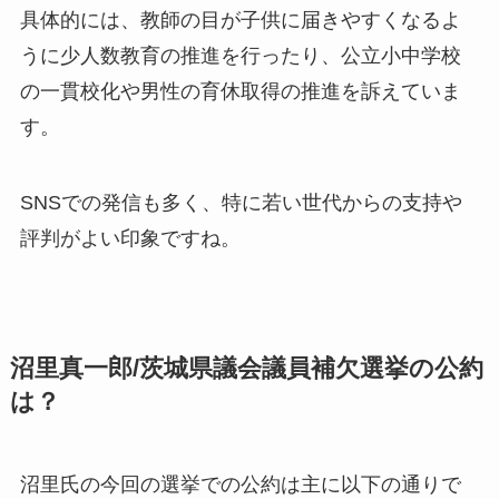
具体的には、教師の目が子供に届きやすくなるよ
うに
少人数教育の推進
を行ったり、
公立小中学校
の一貫校化
や
男性の育休取得の推進
を訴えていま
す。
SNSでの発信も多く、特に若い世代からの支持や
評判がよい印象ですね。
沼里真一郎/茨城県議会議員補欠選挙の公約
は？
沼里氏の今回の選挙での公約は主に以下の通りで