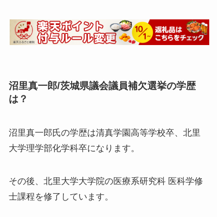
沼里真一郎/茨城県議会議員補欠選挙の学歴
は？
沼里真一郎氏の学歴は
清真学園高等学校卒
、
北里
大学理学部化学科卒
になります。
その後、
北里大学大学院
の
医療系研究科 医科学修
士課程を修了
しています。