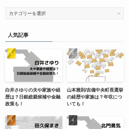
カ
テ
ゴ
リ
人気記事
ー
白井さゆりの夫や家族や経
山本雅則/吉備中央町長選挙
歴は？日銀総裁候補や金融
の経歴や家族は？年収につ
政策も！
いても！