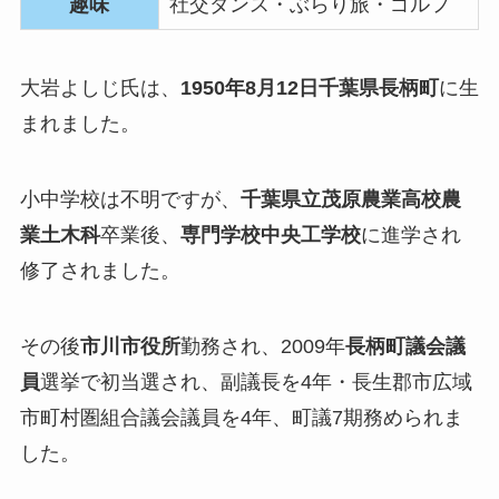
趣味
社交ダンス・ぶらり旅・ゴルフ
大岩よしじ氏は、
1950年8月12日千葉県長柄町
に生
まれました。
小中学校は不明ですが、
千葉県立茂原農業高校農
業土木科
卒業後、
専門学校中央工学校
に進学され
修了されました。
その後
市川市役所
勤務され、2009年
長柄町議会議
員
選挙で初当選され、副議長を4年・長生郡市広域
市町村圏組合議会議員を4年、町議7期務められま
した。