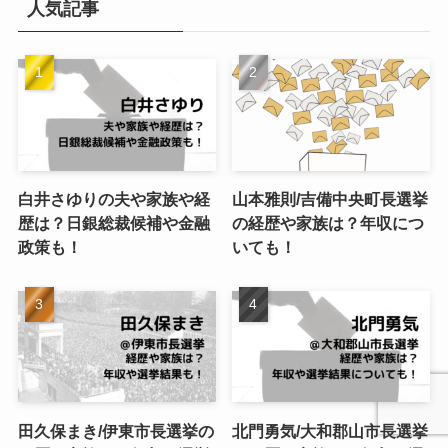
人気記事
ー
白井さゆりの夫や家族や経
山本雅則/吉備中央町長選挙
歴は？日銀総裁候補や金融
の経歴や家族は？年収につ
政策も！
いても！
田久保まき/伊東市長選挙の
北門勇気/大和郡山市長選挙