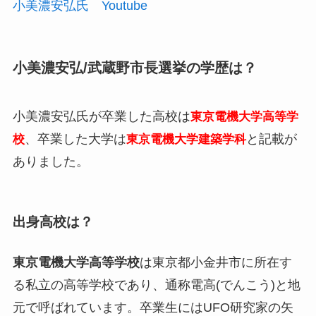
小美濃安弘氏 Youtube
小美濃安弘/武蔵野市長選挙の学歴は？
小美濃安弘氏が卒業した高校は
東京電機大学高等学
、卒業した大学は
と記載が
校
東京電機大学建築学科
ありました。
出身高校は？
東京電機大学高等学校
は東京都小金井市に所在す
る私立の高等学校であり、通称電高(でんこう)と地
元で呼ばれています。卒業生にはUFO研究家の矢