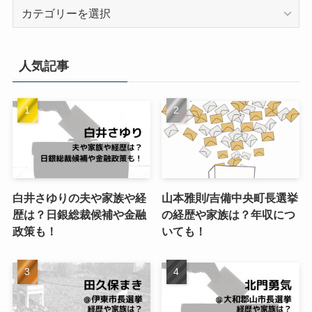
カ
テ
ゴ
リ
人気記事
ー
白井さゆりの夫や家族や経
山本雅則/吉備中央町長選挙
歴は？日銀総裁候補や金融
の経歴や家族は？年収につ
政策も！
いても！