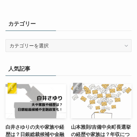
カテゴリー
カ
テ
ゴ
リ
人気記事
ー
白井さゆりの夫や家族や経
山本雅則/吉備中央町長選挙
歴は？日銀総裁候補や金融
の経歴や家族は？年収につ