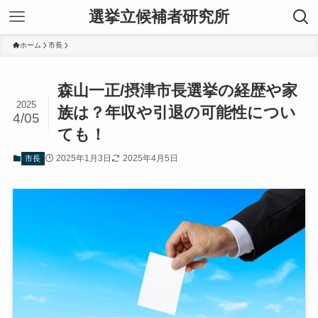
選挙立候補者研究所
ホーム
市長
森山一正/摂津市長選挙の経歴や家
2025
族は？年収や引退の可能性につい
4/05
ても！
2025年1月3日
2025年4月5日
市長