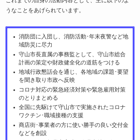
これまでの自身の活動内容として、主に以下のよ
うなことをあげられています。
消防団に入団し、消防活動･年末夜警など地
域防災に尽力
守山市長直属の事務監として、守山市総合
計画の策定や財政健全化の道筋をつける
地域行政懇話会を通じ、各地域の課題･要望
を聞き取り市政へ反映
コロナ対応の緊急経済対策や緊急雇用対策
のとりまとめる
全国に先駆けて守山市で実施されたコロナ
ワクチン･職域接種の支援
商店街･事業者の方に使い勝手の良い交付金
などを創設