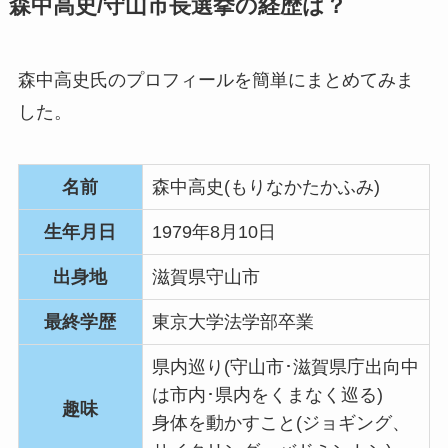
森中高史/守山市長選挙の経歴は？
森中高史氏のプロフィールを簡単にまとめてみま
した。
名前
森中高史(もりなかたかふみ)
生年月日
1979年8月10日
出身地
滋賀県守山市
最終学歴
東京大学法学部卒業
県内巡り(守山市･滋賀県庁出向中
は市内･県内をくまなく巡る)
趣味
身体を動かすこと(ジョギング、