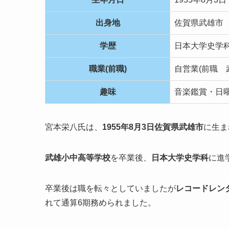
出身地
佐賀県武雄市
学歴
日本大学史学
職業(前職)
自営業(前職 
趣味
音楽鑑賞・日
宮本栄八氏は、
1955年8月3日佐賀県武雄市
に生ま
武雄小中高等学校
を卒業後、
日本大学史学科
に進
卒業後は職を転々としていましたが
レコードレン
れて通算6期務められました。
現在は杵東衛生処理組合議会・産業常任委員も務