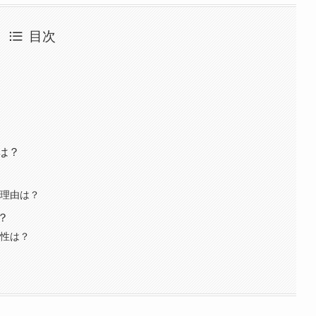
目次
は？
た理由は？
？
能性は？