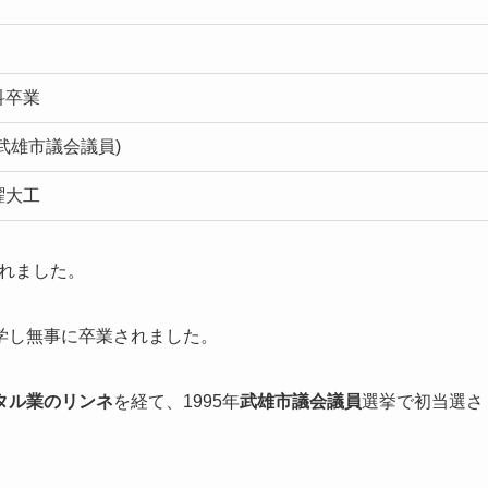
科卒業
武雄市議会議員)
曜大工
れました。
学し無事に卒業されました。
タル業のリンネ
を経て、1995年
武雄市議会議員
選挙で初当選さ
められています