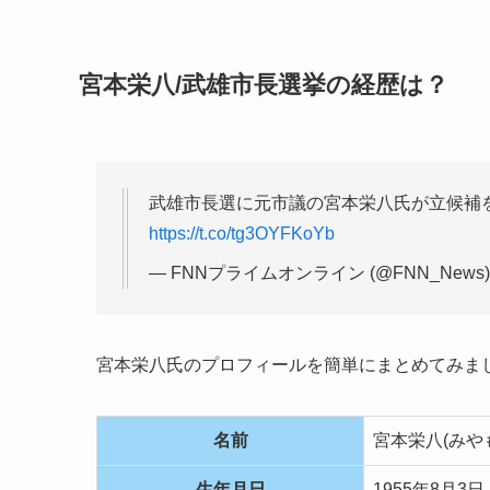
宮本栄八/武雄市長選挙の経歴は？
武雄市長選に元市議の宮本栄八氏が立候補
https://t.co/tg3OYFKoYb
— FNNプライムオンライン (@FNN_News
宮本栄八氏のプロフィールを簡単にまとめてみま
名前
宮本栄八(みや
生年月日
1955年8月3日