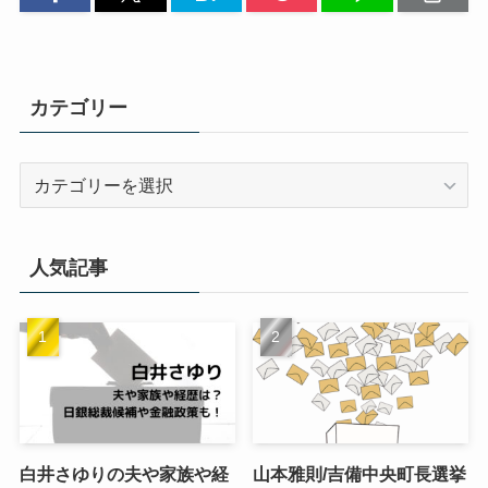
カテゴリー
カ
テ
ゴ
リ
人気記事
ー
白井さゆりの夫や家族や経
山本雅則/吉備中央町長選挙