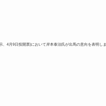
日告示、4月9日投開票)において岸本泰治氏が出馬の意向を表明し