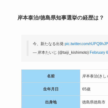
岸本泰治/徳島県知事選挙の経歴は？
今、新たなる出発
pic.twitter.com/rUPQ9hJP
— 岸本たいじ (@taiji_kishimoto)
February 6
名前
岸本泰治(きし
生年月日
65歳
出身地
徳島県徳島市