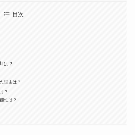
目次
？
判は？
した理由は？
は？
可能性は？