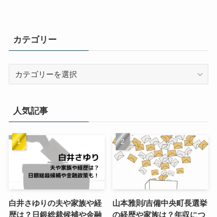
カテゴリー
カ
テ
ゴ
リ
人気記事
ー
白井さゆりの夫や家族や経
山本雅則/吉備中央町長選挙
歴は？日銀総裁候補や金融
の経歴や家族は？年収につ