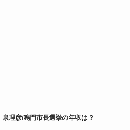
泉理彦/鳴門市長選挙の年収は？