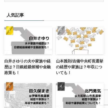
テ
ゴ
リ
人気記事
ー
白井さゆりの夫や家族や経
山本雅則/吉備中央町長選挙
歴は？日銀総裁候補や金融
の経歴や家族は？年収につ
政策も！
いても！