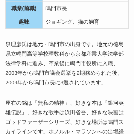
職業(前職)
鳴門市長
趣味
ジョギング、猫の飼育
泉理彦氏は地元・鳴門市の出身です。地元の徳島
県立鳴門高等学校理数科から京都産業大学法学部
法律学科に進み、卒業後に鳴門市役所に入職、
2003年から鳴門市議会選挙を2期務められた後、
2009年から鳴門市長に3選されています。
座右の銘は「無私の精神」、好きな本は『銀河英
雄伝説』、好きな歌手は浜田省吾、好きな映画は
ゴッドファーザーシリーズ、好きな場所は鳴門ス
カイラインです。ホノルル・マラソンへの出場経