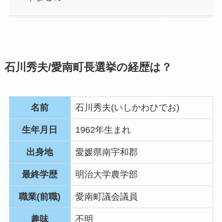
石川秀夫/愛南町長選挙の経歴は？
名前
石川秀夫(いしかわひでお)
生年月日
1962年生まれ
出身地
愛媛県南宇和郡
最終学歴
明治大学農学部
職業(前職)
愛南町議会議員
趣味
不明