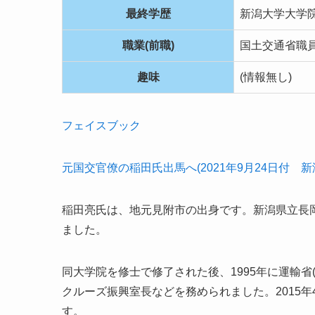
最終学歴
新潟大学大学院
職業(前職)
国土交通省職
趣味
(情報無し)
フェイスブック
元国交官僚の稲田氏出馬へ(2021年9月24日付 
稲田亮氏は、地元見附市の出身です。新潟県立長
ました。
同大学院を修士で修了された後、1995年に運輸
クルーズ振興室長などを務められました。2015
す。