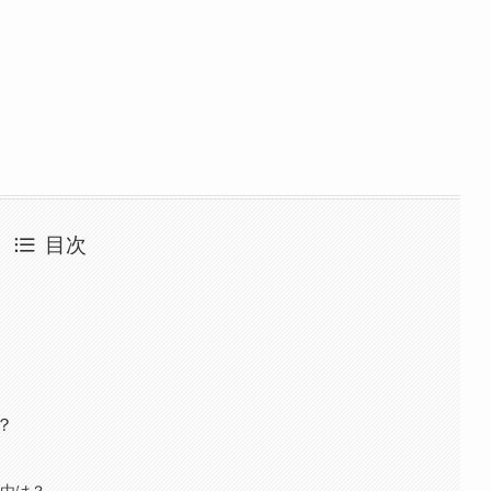
目次
？
理由は？