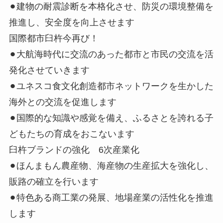
⚫︎建物の耐震診断を本格化させ、防災の環境整備を
推進し、安全度を向上させます
国際都市臼杵今再び！
⚫︎大航海時代に交流のあった都市と市民の交流を活
発化させていきます
⚫︎ユネスコ食文化創造都市ネットワークを生かした
海外との交流を促進します
⚫︎国際的な知識や感覚を備え、ふるさとを誇れる子
どもたちの育成をおこないます
臼杵ブランドの強化 6次産業化
⚫︎ほんまもん農産物、海産物の生産拡大を強化し、
販路の確立を行います
⚫︎特色ある商工業の発展、地場産業の活性化を推進
します