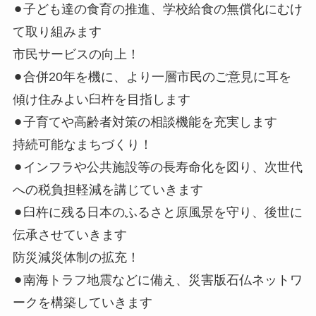
⚫︎子ども達の食育の推進、学校給食の無償化にむけ
て取り組みます
市民サービスの向上！
⚫︎合併20年を機に、より一層市民のご意見に耳を
傾け住みよい臼杵を目指します
⚫︎子育てや高齢者対策の相談機能を充実します
持続可能なまちづくり！
⚫︎インフラや公共施設等の長寿命化を図り、次世代
への税負担軽減を講じていきます
⚫︎臼杵に残る日本のふるさと原風景を守り、後世に
伝承させていきます
防災減災体制の拡充！
⚫︎南海トラフ地震などに備え、災害版石仏ネットワ
ークを構築していきます