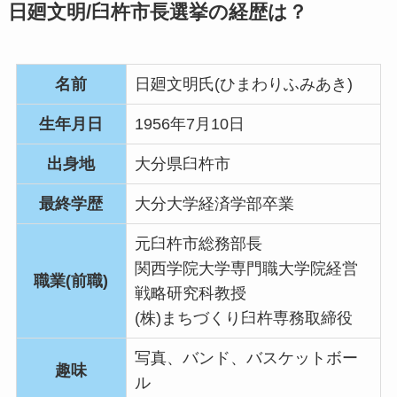
日廻文明/臼杵市長選挙の経歴は？
名前
日廻文明氏(ひまわりふみあき)
生年月日
1956年7月10日
出身地
大分県臼杵市
最終学歴
大分大学経済学部卒業
元臼杵市総務部長
関西学院大学専門職大学院経営
職業(前職)
戦略研究科教授
(株)まちづくり臼杵専務取締役
写真、バンド、バスケットボー
趣味
ル