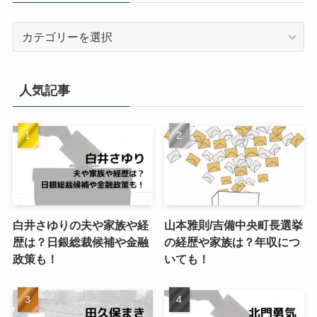
カ
テ
ゴ
リ
人気記事
ー
白井さゆりの夫や家族や経
山本雅則/吉備中央町長選挙
歴は？日銀総裁候補や金融
の経歴や家族は？年収につ
政策も！
いても！