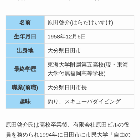
名前
原田啓介(はらだけいすけ)
生年月日
1958年12月6日
出身地
大分県日田市
東海大学附属第五高校(現・東海
最終学歴
大学付属福岡高等学校)
職業(前職)
大分県日田市長
趣味
釣り、スキューバダイビング
原田啓介氏は高校卒業後、有限会社原田ビルの役
員を務められ1994年に日田市に市民大学「自由の