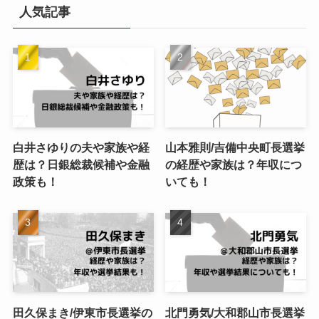
リ
人気記事
ー
白井さゆりの夫や家族や経
山本雅則/吉備中央町長選挙
歴は？日銀総裁候補や金融
の経歴や家族は？年収につ
政策も！
いても！
田久保まき/伊東市長選挙の
北門勇気/大和郡山市長選挙