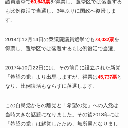
議員選挙で
を得票し、選挙区では落選する
60,643票
も
比例復活で当選
し、3年ぶりに国政へ復帰しま
す。
2014年12月14日の衆議院議員選挙でも
を
73,032票
得票し、選挙区では
落選するも比例復活で当選。
2017年10月22日には、その前月に設立された新党
「希望の党」より出馬しますが、得票は
と
45,737票
なり、
比例復活もならずに落選します。
この自民党からの離党と「希望の党」への入党は
当時大きな話題になりました。その後2018年には
「希望の党」は解党したため、無所属となりまし