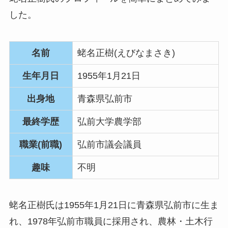
した。
名前
蛯名正樹(えびなまさき)
生年月日
1955年1月21日
出身地
青森県弘前市
最終学歴
弘前大学農学部
職業(前職)
弘前市議会議員
趣味
不明
蛯名正樹氏は1955年1月21日に青森県弘前市に生ま
れ、1978年弘前市職員に採用され、農林・土木行