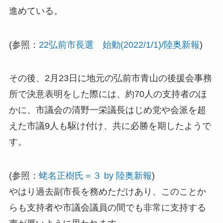
進めている。
(参照：
22弘前市長選 始動(2022/1/1)/陸奥新報
)
その後、2月23日に地元の弘前市青山の後援会事務
所で決意表明をした際には、約70人の支持者のほ
かに、市議会の清野一栄議長はじめ党や会派を超
えた市議9人も駆け付け、共に必勝を期したようで
す。
(参照：
蛯名正樹氏＝３ by 陸奥新報
)
やはり過去副市長を務めただけあり、このことか
らも支持者や市議会議員の間でも非常に支持する