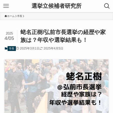
選挙立候補者研究所
ホーム
市長
蛯名正樹/弘前市長選挙の経歴や家
2025
4/05
族は？年収や選挙結果も！
2025年3月1日
2025年4月5日
市長