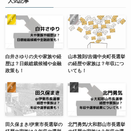
人気記事
ー
白井さゆりの夫や家族や経
山本雅則/吉備中央町長選挙
歴は？日銀総裁候補や金融
の経歴や家族は？年収につ
政策も！
いても！
田久保まき/伊東市長選挙の
北門勇気/大和郡山市長選挙